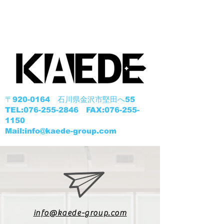
​〒920-0164 石川県金沢市堅田へ55
TEL:076-255-2846 FAX:076-255-
1150
​Mail:info@kaede-group.com
info@kaede-group.com